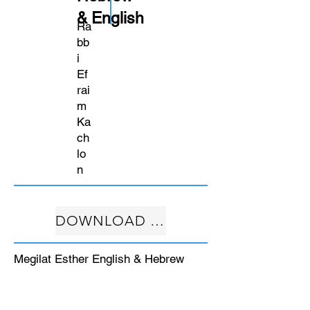
& English
Ra
bb
i
Ef
rai
m
Ka
ch
lo
n
DOWNLOAD FREE
Megilat Esther English & Hebrew