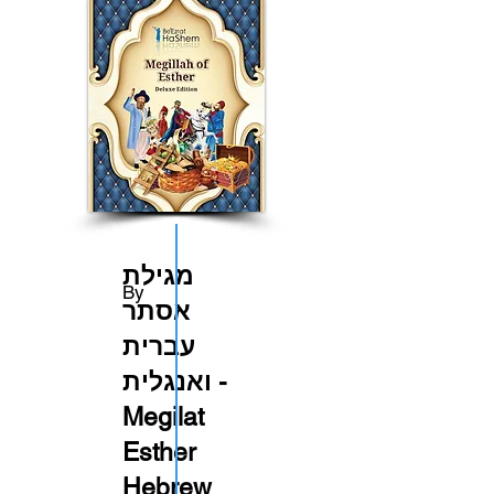
מגילת
By
אסתר
עברית
ואנגלית -
Megilat
Esther
Hebrew