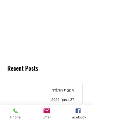
Recent Posts
אַהֲבַת הַתּוֹרָה
27 באוק׳ 2025
הָרַב עוֹבַדְיָה וַאֲנַחְנוּ
Phone
Email
Facebook
24 באוק׳ 2025