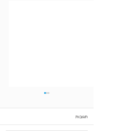
Γ
תגובות
הָרַב עוֹבַדְיָה וַאֲנַחְנוּ