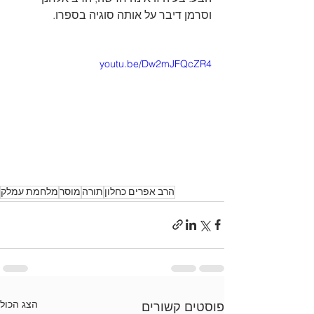
וסרמן ד
יבר על אותה סוגיה בספרו.
‪youtu.be/Dw2mJFQcZR4‬⁩
הרב אפרים כחלון
תורה
מוסר
‏מלחמת עמלק
הצג הכול
פוסטים קשורים